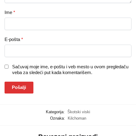
Ime
*
E-pošta
*
Sačuvaj moje ime, e-poštu i veb mesto u ovom pregledaču
veba za sledeći put kada komentarišem.
Kategorija:
Škotski viski
Oznaka:
Kilchoman