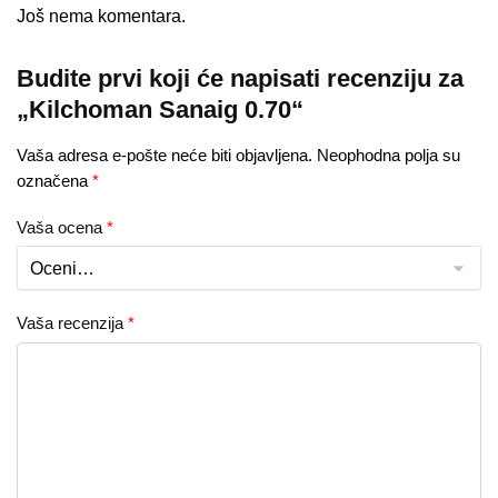
Još nema komentara.
Budite prvi koji će napisati recenziju za
„Kilchoman Sanaig 0.70“
Vaša adresa e-pošte neće biti objavljena.
Neophodna polja su
označena
*
Vaša ocena
*
Vaša recenzija
*