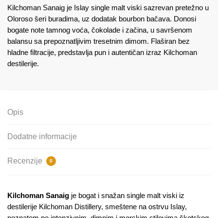
Kilchoman Sanaig je Islay single malt viski sazrevan pretežno u
Oloroso šeri buradima, uz dodatak bourbon bačava. Donosi
bogate note tamnog voća, čokolade i začina, u savršenom
balansu sa prepoznatljivim tresetnim dimom. Flaširan bez
hladne filtracije, predstavlja pun i autentičan izraz Kilchoman
destilerije.
Opis
Dodatne informacije
Recenzije
0
Kilchoman Sanaig
je bogat i snažan single malt viski iz
destilerije
Kilchoman Distillery
, smeštene na ostrvu
Islay
,
poznatom po intenzivnim, dimnim i morskim stilovima škotskog