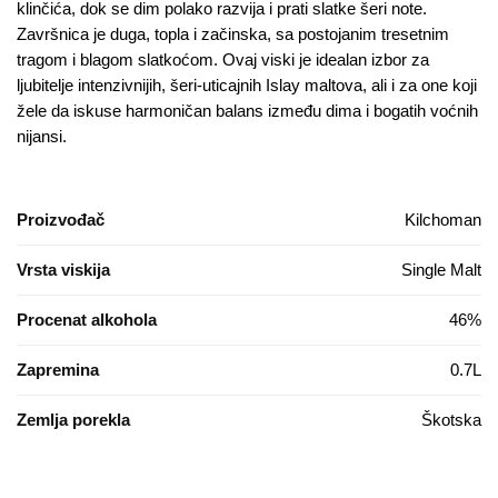
klinčića, dok se dim polako razvija i prati slatke šeri note.
Završnica je duga, topla i začinska, sa postojanim tresetnim
tragom i blagom slatkoćom. Ovaj viski je idealan izbor za
ljubitelje intenzivnijih, šeri-uticajnih Islay maltova, ali i za one koji
žele da iskuse harmoničan balans između dima i bogatih voćnih
nijansi.
Proizvođač
Kilchoman
Vrsta viskija
Single Malt
Procenat alkohola
46%
Zapremina
0.7L
Zemlja porekla
Škotska