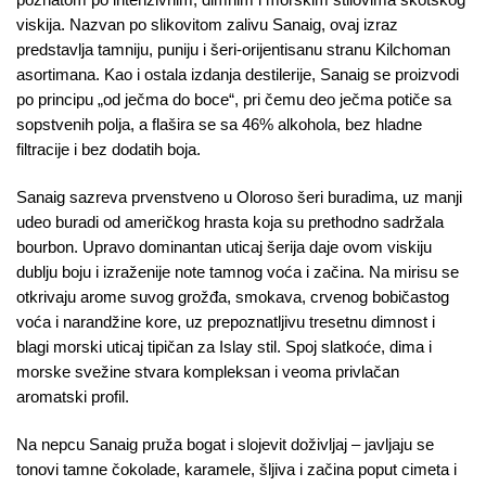
viskija. Nazvan po slikovitom zalivu Sanaig, ovaj izraz
predstavlja tamniju, puniju i šeri-orijentisanu stranu Kilchoman
asortimana. Kao i ostala izdanja destilerije, Sanaig se proizvodi
po principu „od ječma do boce“, pri čemu deo ječma potiče sa
sopstvenih polja, a flašira se sa 46% alkohola, bez hladne
filtracije i bez dodatih boja.
Sanaig sazreva prvenstveno u Oloroso šeri buradima, uz manji
udeo buradi od američkog hrasta koja su prethodno sadržala
bourbon. Upravo dominantan uticaj šerija daje ovom viskiju
dublju boju i izraženije note tamnog voća i začina. Na mirisu se
otkrivaju arome suvog grožđa, smokava, crvenog bobičastog
voća i narandžine kore, uz prepoznatljivu tresetnu dimnost i
blagi morski uticaj tipičan za Islay stil. Spoj slatkoće, dima i
morske svežine stvara kompleksan i veoma privlačan
aromatski profil.
Na nepcu Sanaig pruža bogat i slojevit doživljaj – javljaju se
tonovi tamne čokolade, karamele, šljiva i začina poput cimeta i