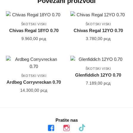
Povezani proizvodi
ŠKOTSKI VISKI
ŠKOTSKI VISKI
Chivas Regal 18YO 0.70
Chivas Regal 12YO 0.70
9.960,00
рсд
3.780,00
рсд
ŠKOTSKI VISKI
Glenfiddich 12YO 0.70
ŠKOTSKI VISKI
Ardbeg Corryvreckan 0.70
7.189,00
рсд
14.300,00
рсд
Pratite nas
facebook
instagram
tiktok