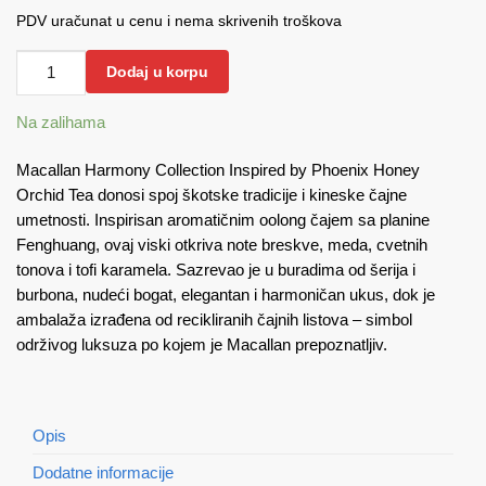
PDV uračunat u cenu i nema skrivenih troškova
Macallan
Dodaj u korpu
Harmony
Collection
Na zalihama
Inspired
By
Macallan Harmony Collection Inspired by Phoenix Honey
Phoenix
Orchid Tea donosi spoj škotske tradicije i kineske čajne
Honey
umetnosti. Inspirisan aromatičnim oolong čajem sa planine
Orchid
Fenghuang, ovaj viski otkriva note breskve, meda, cvetnih
tonova i tofi karamela. Sazrevao je u buradima od šerija i
Tea
burbona, nudeći bogat, elegantan i harmoničan ukus, dok je
0.7
ambalaža izrađena od recikliranih čajnih listova – simbol
količina
održivog luksuza po kojem je Macallan prepoznatljiv.
Opis
Dodatne informacije