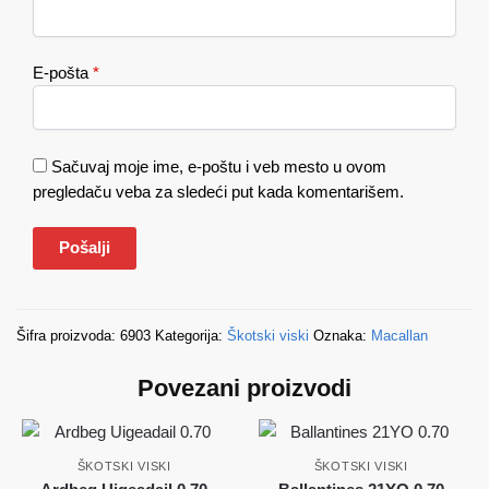
E-pošta
*
Sačuvaj moje ime, e-poštu i veb mesto u ovom
pregledaču veba za sledeći put kada komentarišem.
Šifra proizvoda:
6903
Kategorija:
Škotski viski
Oznaka:
Macallan
Povezani proizvodi
ŠKOTSKI VISKI
ŠKOTSKI VISKI