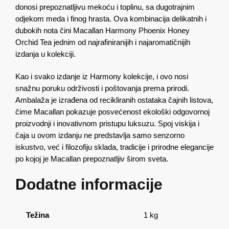
donosi prepoznatljivu mekoću i toplinu, sa dugotrajnim
odjekom meda i finog hrasta. Ova kombinacija delikatnih i
dubokih nota čini Macallan Harmony Phoenix Honey
Orchid Tea jednim od najrafiniranijih i najaromatičnijih
izdanja u kolekciji.
Kao i svako izdanje iz Harmony kolekcije, i ovo nosi
snažnu poruku održivosti i poštovanja prema prirodi.
Ambalaža je izrađena od recikliranih ostataka čajnih listova,
čime Macallan pokazuje posvećenost ekološki odgovornoj
proizvodnji i inovativnom pristupu luksuzu. Spoj viskija i
čaja u ovom izdanju ne predstavlja samo senzorno
iskustvo, već i filozofiju sklada, tradicije i prirodne elegancije
po kojoj je Macallan prepoznatljiv širom sveta.
Dodatne informacije
Težina
1 kg