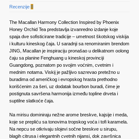
Recenzije
0
The Macallan Harmony Collection Inspired by Phoenix
Honey Orchid Tea predstavlja izvanredno izdanje koje
spaja dve sofisticirane tradicije – umetnost škotskog viskija
i kulturu kineskog čaja. U saradnji sa renomiranim brendom
JING, Macallan je inspiraciju pronašao u delikatnom oolong
čaju sa planine Fenghuang u kineskoj provinciji
Guangdong, poznatom po svojim voćnim, cvetnim i
mednim notama. Viskij je pažljivo sazrevao pretežno u
buradima od američkog i evropskog hrasta prethodno
korišćenim za šeri, uz dodatak bourbon buradi, čime je
postignuta savršena harmonija između topline drveta i
suptilne slatkoće čaja.
Na mirisu dominiraju nežne arome breskve, kajsije i meda,
koje se prepliću sa tonovima tropskog voća i tofi karamela.
Na nepcu se otkrivaju slojevi sočne breskve u sirupu,
blagih citrusa i elegantnih cvetnih nijansi, dok završnica