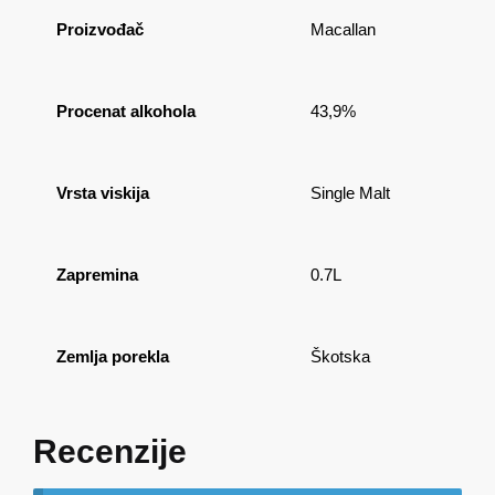
Proizvođač
Macallan
Procenat alkohola
43,9%
Vrsta viskija
Single Malt
Zapremina
0.7L
Zemlja porekla
Škotska
Recenzije