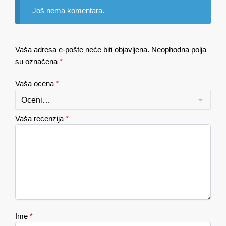
Još nema komentara.
Vaša adresa e-pošte neće biti objavljena.
Neophodna polja
su označena
*
Vaša ocena
*
Vaša recenzija
*
Ime
*