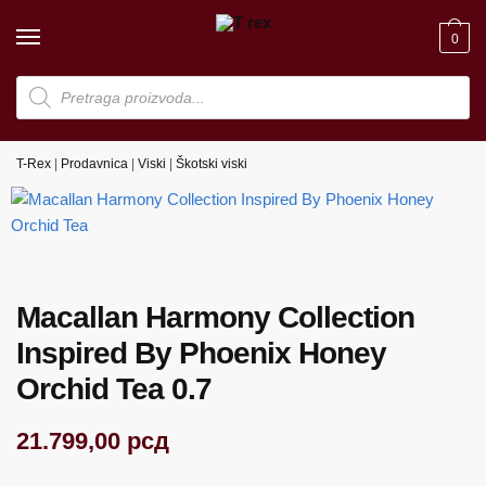
Skip
Skip
to
to
0
navigation
content
Products
search
T-Rex
|
Prodavnica
|
Viski
|
Škotski viski
Macallan Harmony Collection
Inspired By Phoenix Honey
Orchid Tea 0.7
21.799,00
рсд