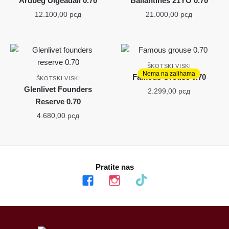
Ardbeg Uigeadail 0.70
Ballantines 21YO 0.70
12.100,00
рсд
21.000,00
рсд
ŠKOTSKI VISKI
Nema na zalihama
Famous Grouse 0.70
ŠKOTSKI VISKI
Glenlivet Founders
2.299,00
рсд
Reserve 0.70
4.680,00
рсд
Pratite nas
facebook
instagram
tiktok