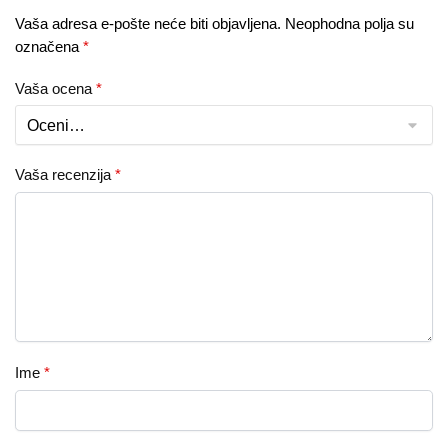
Vaša adresa e-pošte neće biti objavljena.
Neophodna polja su
označena
*
Vaša ocena
*
Vaša recenzija
*
Ime
*