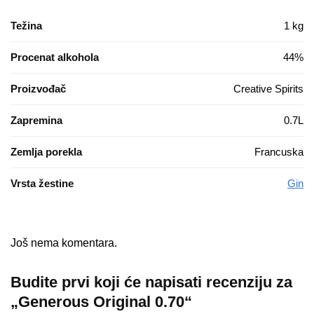
Težina
1 kg
Procenat alkohola
44%
Proizvođač
Creative Spirits
Zapremina
0.7L
Zemlja porekla
Francuska
Vrsta žestine
Gin
Još nema komentara.
Budite prvi koji će napisati recenziju za
„Generous Original 0.70“