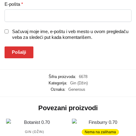
E-pošta
*
Sačuvaj moje ime, e-poštu i veb mesto u ovom pregledaču
veba za sledeći put kada komentarišem.
Šifra proizvoda:
6678
Kategorija:
Gin (Džin)
Oznaka:
Generous
Povezani proizvodi
Nema na zalihama
GIN (DŽIN)
GIN (DŽIN)