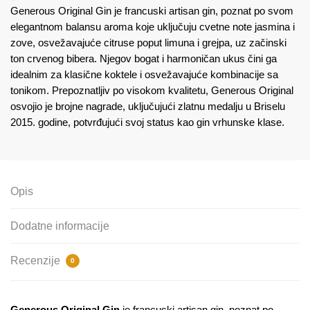
Generous Original Gin je francuski artisan gin, poznat po svom
elegantnom balansu aroma koje uključuju cvetne note jasmina i
zove, osvežavajuće citruse poput limuna i grejpa, uz začinski
ton crvenog bibera. Njegov bogat i harmoničan ukus čini ga
idealnim za klasične koktele i osvežavajuće kombinacije sa
tonikom. Prepoznatljiv po visokom kvalitetu, Generous Original
osvojio je brojne nagrade, uključujući zlatnu medalju u Briselu
2015. godine, potvrđujući svoj status kao gin vrhunske klase.
Opis
Dodatne informacije
Recenzije
0
Generous Original Gin
je francuski artisan gin, poznat po