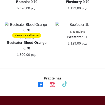
Botanist 0.70
Finsburry 0.70
5.620,00
рсд
1.199,00
рсд
GIN (DŽIN)
Nema na zalihama
Beefeater 1L
GIN (DŽIN)
Beefeater Blood Orange
2.129,00
рсд
0.70
1.800,00
рсд
Pratite nas
facebook
instagram
tiktok