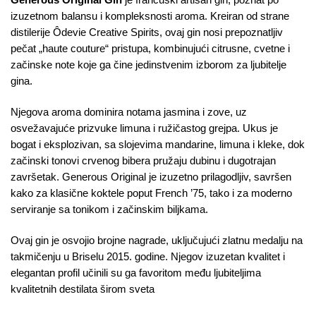
izuzetnom balansu i kompleksnosti aroma. Kreiran od strane
distilerije Ôdevie Creative Spirits, ovaj gin nosi prepoznatljiv
pečat „haute couture“ pristupa, kombinujući citrusne, cvetne i
začinske note koje ga čine jedinstvenim izborom za ljubitelje
gina.
Njegova aroma dominira notama jasmina i zove, uz
osvežavajuće prizvuke limuna i ružičastog grejpa. Ukus je
bogat i eksplozivan, sa slojevima mandarine, limuna i kleke, dok
začinski tonovi crvenog bibera pružaju dubinu i dugotrajan
završetak. Generous Original je izuzetno prilagodljiv, savršen
kako za klasične koktele poput French ’75, tako i za moderno
serviranje sa tonikom i začinskim biljkama.
Ovaj gin je osvojio brojne nagrade, uključujući zlatnu medalju na
takmičenju u Briselu 2015. godine. Njegov izuzetan kvalitet i
elegantan profil učinili su ga favoritom među ljubiteljima
kvalitetnih destilata širom sveta