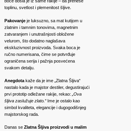
boce došla je iz same rakije – da prenese
toplinu, svetlost i plemenitost šljive.
Pakovanje
je luksuzno, sa mat kutijom u
zlatnim i tamnim tonovima, magnetnim
zatvaranjem i unutrašnjosti obložene
velurom, što dodatno naglašava
ekskluzivnost proizvoda. Svaka boca je
ručno numerisana, čime se potvrđuje
ograničena serija i pažnja posvećena
svakom detalju.
Anegdota
kaže da je ime „Zlatna Šljiva“
nastalo kada je majstor destiler, degustirajući
prvi prototip odležane rakije, rekao:
„Ova
šljiva zaslužuje zlato.“
Ime je ostalo kao
simbol kvaliteta, elegancije i dugogodišnjeg
majstorskog rada.
Danas se
Zlatna Šljiva proizvodi u malim