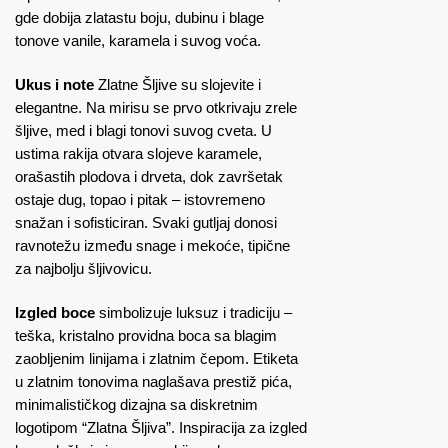
gde dobija zlatastu boju, dubinu i blage
tonove vanile, karamela i suvog voća.
Ukus i note
Zlatne Šljive su slojevite i
elegantne. Na mirisu se prvo otkrivaju zrele
šljive, med i blagi tonovi suvog cveta. U
ustima rakija otvara slojeve karamele,
orašastih plodova i drveta, dok završetak
ostaje dug, topao i pitak – istovremeno
snažan i sofisticiran. Svaki gutljaj donosi
ravnotežu između snage i mekoće, tipične
za najbolju šljivovicu.
Izgled boce
simbolizuje luksuz i tradiciju –
teška, kristalno providna boca sa blagim
zaobljenim linijama i zlatnim čepom. Etiketa
u zlatnim tonovima naglašava prestiž pića,
minimalističkog dizajna sa diskretnim
logotipom “Zlatna Šljiva”. Inspiracija za izgled