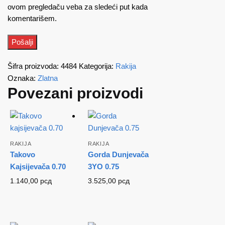
ovom pregledaču veba za sledeći put kada
komentarišem.
Šifra proizvoda:
4484
Kategorija:
Rakija
Oznaka:
Zlatna
Povezani proizvodi
RAKIJA
RAKIJA
Takovo
Gorda Dunjevača
Kajsijevača 0.70
3YO 0.75
1.140,00
рсд
3.525,00
рсд