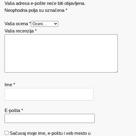
Vaša adresa e-pošte neće biti objavljena.
Neophodna polja su označena
*
Vaša ocena
*
Vaša recenzija
*
Ime
*
E-pošta
*
Sačuvaj moje ime, e-poštu i veb mesto u