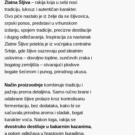
Zlatna Šljiva
– rakija koja u sebi nosi
tradiciju, luksuz i autentičan karakter.
Ovo piće nastalo je iz želje da se šljivovica,
srpski ponos, predstavi u vrhunskom
izdanju, spojem tradicije, precizne destilacije
i dugog odležavanja. Inspiracija za nastanak
Zlatne Šljive potekla je iz voćnjaka centralne
Srbije, gde šljive sazrevaju pod idealnim
uslovima – dovoljno topline, sunčevih zraka i
bogatog zemljišta – stvarajući plodove
bogate šećerom i punog, prirodnog ukusa.
Način proizvodnje
kombinuje tradiciju i
pažnju prema detaljima. Samo ručno brane i
odabrane šljive prolaze kroz kontrolisanu
fermentaciju, bez dodataka, kako bi se
sačuvala prirodna aroma i sladak, bogat
karakter voća. Nakon toga, rakija se
dvostruko destiluje u bakarnim kazanima
,
a potom odležava u hrastovim buradima,