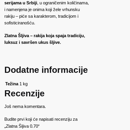
serijama u Srbiji
, u ograničenim količinama,
i namenjena je onima koji žele vrhunsku
rakiju – piće sa karakterom, tradicijom i
sofisticiranošću.
Zlatna Šljiva – rakija koja spaja tradiciju,
luksuz i savršen ukus šljive.
Dodatne informacije
Težina
1 kg
Recenzije
Još nema komentara.
Budite prvi koji će napisati recenziju za
„Zlatna Šljiva 0.70“