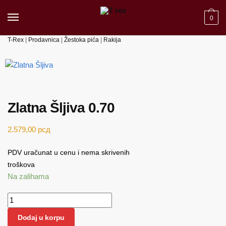
Skip to navigation
Skip to content
0
T-Rex
|
Prodavnica
|
Žestoka pića
|
Rakija
Zlatna Šljiva 0.70
2.579,00
рсд
PDV uračunat u cenu i nema skrivenih
troškova
Na zalihama
Zlatna Šljiva 0.70 količina
Dodaj u korpu