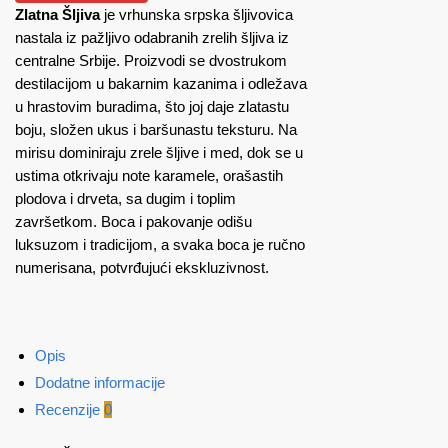
Zlatna Šljiva
je vrhunska srpska šljivovica
nastala iz pažljivo odabranih zrelih šljiva iz
centralne Srbije. Proizvodi se dvostrukom
destilacijom u bakarnim kazanima i odležava
u hrastovim buradima, što joj daje zlatastu
boju, složen ukus i baršunastu teksturu. Na
mirisu dominiraju zrele šljive i med, dok se u
ustima otkrivaju note karamele, orašastih
plodova i drveta, sa dugim i toplim
završetkom. Boca i pakovanje odišu
luksuzom i tradicijom, a svaka boca je ručno
numerisana, potvrđujući ekskluzivnost.
Opis
Dodatne informacije
Recenzije
0