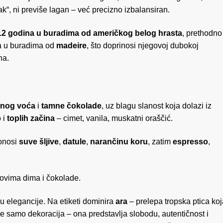
žak“, ni previše lagan – već precizno izbalansiran.
12 godina u buradima od američkog belog hrasta
, prethodno
ra u buradima od
madeire
, što doprinosi njegovoj dubokoj
na.
nog voća
i
tamne čokolade
, uz blagu slanost koja dolazi iz
o i
toplih začina
– cimet, vanila, muskatni oraščić.
donosi
suve šljive
,
datule
,
narančinu koru
, zatim
espresso
,
govima dima i čokolade.
zu elegancije. Na etiketi dominira
ara
– prelepa tropska ptica koj
je samo dekoracija – ona predstavlja slobodu, autentičnost i