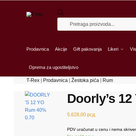
Skip to navigation
Skip to content
Products search
Prodavnica
Akcije
Gift pakovanja
Likeri
Vis
Oprema za ugostiteljstvo
T-Rex
|
Prodavnica
|
Žestoka pića
|
Rum
Doorly’s 12
5.628,00
рсд
PDV uračunat u cenu i nema skriven