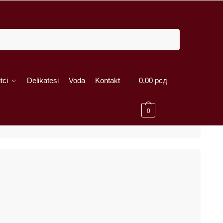
tci
Delikatesi
Voda
Kontakt
0,00
рсд
0