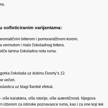
ma.
 sofisticiranim varijantama:
romatičnim bitterom i pomorandžinom korom.
sa vermutom i malo čokoladnog bittera.
stiče tamna čokoladna nota ruma.
 gorka čokolada uz dubinu Doorly’s 12.
ne večeri.
slastica uz blagi flambé efekat.
– više karaktera, više istorije, više autentičnosti. Njegova
im izborom za istinske poznavaoce ruma, kao i za one koji tek