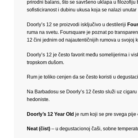
prirodni balans, što se savršeno uklapa u filozofij
sofisticiranost i dubinu ukusa koja se nalazi unutar
Doorly’s 12 se proizvodi isključivo u destileriji
Fou
ruma na svetu. Foursquare je poznat po transparent
12 čini jednim od najautentičnijih rumova u svojoj k
Doorly’s 12 je često favorit među somelijerima i vi
tropskom dušom.
Rum je toliko cenjen da se često koristi u degusta
Na Barbadosu se Doorly’s 12 često služi uz cigaru 
hedoniste.
Doorly’s 12 Year Old
je rum koji se pre svega pije
Neat (čist)
– u degustacionoj čaši, sobne temperat