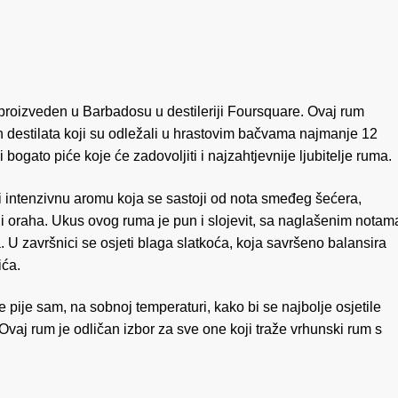
proizveden u Barbadosu u destileriji Foursquare. Ovaj rum
ih destilata koji su odležali u hrastovim bačvama najmanje 12
bogato piće koje će zadovoljiti i najzahtjevnije ljubitelje ruma.
 intenzivnu aromu koja se sastoji od nota smeđeg šećera,
i oraha. Ukus ovog ruma je pun i slojevit, sa naglašenim notam
 U završnici se osjeti blaga slatkoća, koja savršeno balansira
ića.
 pije sam, na sobnoj temperaturi, kako bi se najbolje osjetile
vaj rum je odličan izbor za sve one koji traže vrhunski rum s