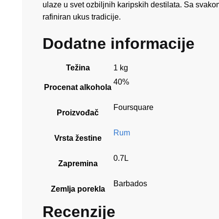
ulaze u svet ozbiljnih karipskih destilata. Sa svak
rafiniran ukus tradicije.
Dodatne informacije
Težina
1 kg
40%
Procenat alkohola
Foursquare
Proizvođač
Rum
Vrsta žestine
0.7L
Zapremina
Barbados
Zemlja porekla
Recenzije