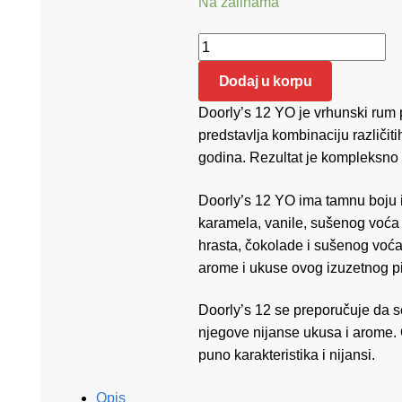
Na zalihama
Doorly's 12 YO 0.70 količina
Dodaj u korpu
Doorly’s 12 YO je vrhunski rum 
predstavlja kombinaciju različit
godina. Rezultat je kompleksno i 
Doorly’s 12 YO ima tamnu boju i
karamela, vanile, sušenog voća 
hrasta, čokolade i sušenog voća.
arome i ukuse ovog izuzetnog p
Doorly’s 12 se preporučuje da se
njegove nijanse ukusa i arome. O
puno karakteristika i nijansi.
Opis