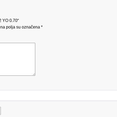
12 YO 0.70“
na polja su označena
*