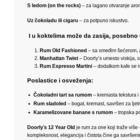
S ledom (on the rocks)
– za lagano otvaranje aro
Uz čokoladu ili cigaru
– za potpuno iskustvo.
I u koktelima može da zasija, posebno u
Rum Old Fashioned
– sa smeđim šećerom, a
Manhattan Twist
– Doorly’s umesto viskija, 
Rum Espresso Martini
– dodatkom kafe se i
Poslastice i osveženja:
Čokoladni tart sa rumom
– kremasta tekstura i
Rum sladoled
– bogat, kremast, savršen za ljet
Karamelizovane banane s rumom
– tropska po
Doorly’s 12 Year Old
je rum za one koji traže više 
kompleksnost, elegancija i čistota čine ga savršen