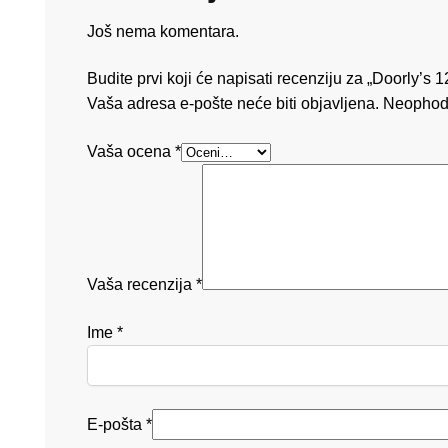
Još nema komentara.
Budite prvi koji će napisati recenziju za „Doorly’s 
Vaša adresa e-pošte neće biti objavljena.
Neophod
Vaša ocena
*
Vaša recenzija
*
Ime
*
E-pošta
*