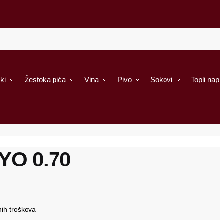
ki
Žestoka pića
Vina
Pivo
Sokovi
Topli napi
 YO 0.70
ih troškova