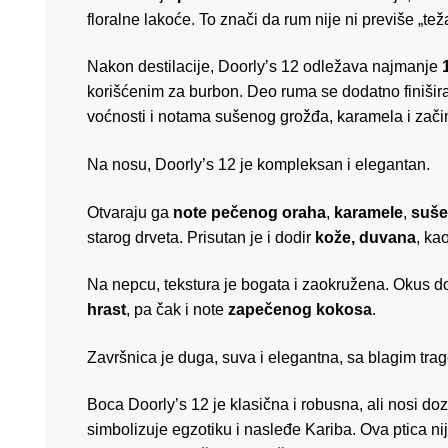
floralne lakoće. To znači da rum nije ni previše „te
Nakon destilacije, Doorly’s 12 odležava najmanje
korišćenim za burbon. Deo ruma se dodatno finiši
voćnosti i notama sušenog grožđa, karamela i zači
Na nosu, Doorly’s 12 je kompleksan i elegantan.
Otvaraju ga
note pečenog oraha
,
karamele
,
suše
starog drveta. Prisutan je i dodir
kože, duvana
, ka
Na nepcu, tekstura je bogata i zaokružena. Okus 
hrast
, pa čak i note
zapečenog kokosa
.
Završnica je duga, suva i elegantna, sa blagim tra
Boca Doorly’s 12 je klasična i robusna, ali nosi do
simbolizuje egzotiku i nasleđe Kariba. Ova ptica ni