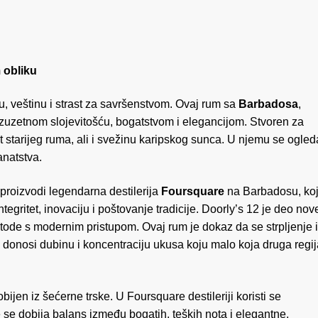
 obliku
ju, veštinu i strast za savršenstvom. Ovaj rum sa
Barbadosa
,
izuzetnom slojevitošću, bogatstvom i elegancijom. Stvoren za
starijeg ruma, ali i svežinu karipskog sunca. U njemu se ogled
anatstva.
proizvodi legendarna destilerija
Foursquare
na Barbadosu, ko
egritet, inovaciju i poštovanje tradicije. Doorly’s 12 je deo nov
tode s modernim pristupom. Ovaj rum je dokaz da se strpljenje i
i donosi dubinu i koncentraciju ukusa koju malo koja druga regij
obijen iz šećerne trske. U Foursquare destileriji koristi se
e se dobija balans između bogatih, teških nota i elegantne,