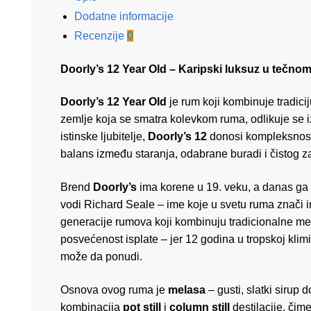
Dodatne informacije
Recenzije
0
Doorly’s 12 Year Old – Karipski luksuz u tečnom
Doorly’s 12 Year Old
je rum koji kombinuje tradici
zemlje koja se smatra kolevkom ruma, odlikuje se 
istinske ljubitelje,
Doorly’s 12
donosi kompleksnost 
balans između staranja, odabrane buradi i čistog z
Brend
Doorly’s
ima korene u 19. veku, a danas ga 
vodi Richard Seale – ime koje u svetu ruma znači int
generacije rumova koji kombinuju tradicionalne me
posvećenost isplate – jer 12 godina u tropskoj klim
može da ponudi.
Osnova ovog ruma je
melasa
– gusti, slatki sirup d
kombinacija
pot still
i
column still
destilacije, čim