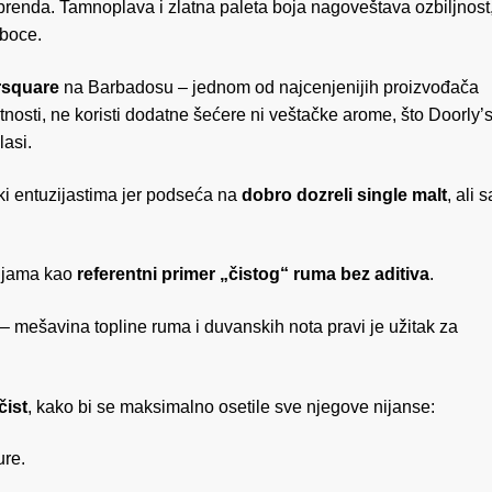
u brenda. Tamnoplava i zlatna paleta boja nagoveštava ozbiljnost
 boce.
rsquare
na Barbadosu – jednom od najcenjenijih proizvođača
nosti, ne koristi dodatne šećere ni veštačke arome, što Doorly’
lasi.
ski entuzijastima jer podseća na
dobro dozreli single malt
, ali s
cijama kao
referentni primer „čistog“ ruma bez aditiva
.
– mešavina topline ruma i duvanskih nota pravi je užitak za
čist
, kako bi se maksimalno osetile sve njegove nijanse:
ure.