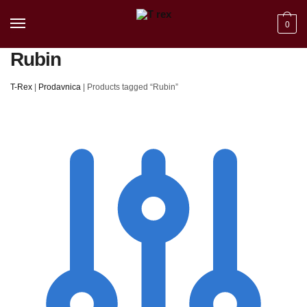
Skip to navigation
Skip to content
0
Rubin
T-Rex
|
Prodavnica
|
Products tagged “Rubin”