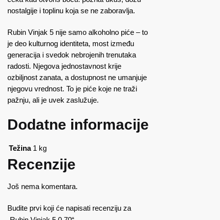
nostalgije i toplinu koja se ne zaboravlja.
Rubin Vinjak 5 nije samo alkoholno piće – to
je deo kulturnog identiteta, most između
generacija i svedok nebrojenih trenutaka
radosti. Njegova jednostavnost krije
ozbiljnost zanata, a dostupnost ne umanjuje
njegovu vrednost. To je piće koje ne traži
pažnju, ali je uvek zaslužuje.
Dodatne informacije
Težina
1 kg
Recenzije
Još nema komentara.
Budite prvi koji će napisati recenziju za
„Rubin Vinjak 5 0.70“