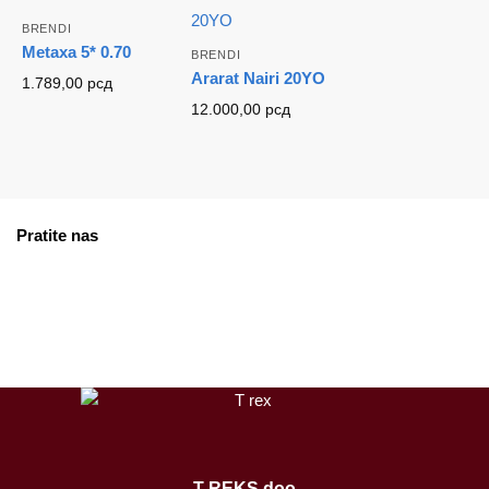
BRENDI
Metaxa 5* 0.70
BRENDI
Ararat Nairi 20YO
1.789,00
рсд
12.000,00
рсд
Pratite nas
facebook
instagram
tiktok
T-REKS doo