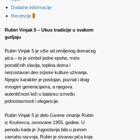
Dodatne informacije
Recenzije
0
Rubin Vinjak 5 – Ukus tradicije u svakom
gutljaju
Rubin Vinjak 5 je više od omiljenog domaćeg
pića – to je simbol jedne epohe, miris
porodičnih slavlja, toplina doma i
neizostavan deo srpske kulture uživanja.
Njegov karakter je postojan, poznat i drag
mnogim generacijama, a njegova
autentičnost leži u balansu između
jednostavnosti i elegancije.
Rubin Vinjak 5 je delo čuvene vinarije Rubin
iz Kruševca, osnovane 1955. godine. U
periodu kada je Jugoslavija bila u punom
zamahu razvoja, Rubin je stvarao pića koja