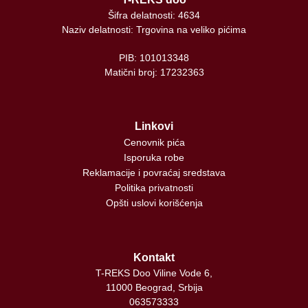
Šifra delatnosti: 4634
Naziv delatnosti: Trgovina na veliko pićima
PIB: 101013348
Matični broj: 17232363
Linkovi
Cenovnik pića
Isporuka robe
Reklamacije i povraćaj sredstava
Politika privatnosti
Opšti uslovi korišćenja
Kontakt
T-REKS Doo Viline Vode 6,
11000 Beograd, Srbija
063573333