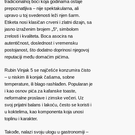
tradicionalnoj boci koja godinama ostaje
prepoznatljiva – nije spektakularna, ali
upravo u toj svedenosti leži njen šarm.
Etiketa nosi klasičan crveni i zlatni dizajn, sa
jasno izraženim brojem „5“, simbolom
zrelosti i kvaliteta. Boca asocira na
autentičnost, doslednost i vremensku
postojanost, što dodatno doprinosi njegovoj
reputaciji među domaćim pićima.
Rubin Vinjak 5 se najčešće konzumira čisto
– u niskim ili konjak čašama, sobne
temperature, ili blago rashlađen. Popularan je
i kao osnov pića za kafanske toaste,
neformalne proslave i zimske večeri. Uz
svoj prijatni balans i lakoću, često se koristi i
u koktelima, kao komponenta koja unosi
toplinu i karakter.
Takođe, nalazi svoju ulogu u gastronomiji –