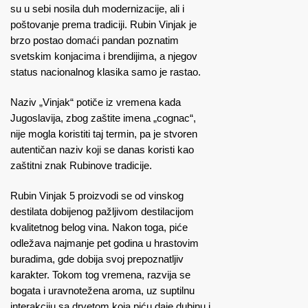
su u sebi nosila duh modernizacije, ali i
poštovanje prema tradiciji. Rubin Vinjak je
brzo postao domaći pandan poznatim
svetskim konjacima i brendijima, a njegov
status nacionalnog klasika samo je rastao.
Naziv „Vinjak“ potiče iz vremena kada
Jugoslavija, zbog zaštite imena „cognac“,
nije mogla koristiti taj termin, pa je stvoren
autentičan naziv koji se danas koristi kao
zaštitni znak Rubinove tradicije.
Rubin Vinjak 5 proizvodi se od vinskog
destilata dobijenog pažljivom destilacijom
kvalitetnog belog vina. Nakon toga, piće
odležava najmanje pet godina u hrastovim
buradima, gde dobija svoj prepoznatljiv
karakter. Tokom tog vremena, razvija se
bogata i uravnotežena aroma, uz suptilnu
interakciju sa drvetom koja piću daje dubinu i