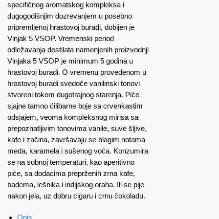
specifičnog aromatskog kompleksa i
dugogodišnjim dozrevanjem u posebno
pripremljenoj hrastovoj buradi, dobijen je
Vinjak 5 VSOP. Vremenski period
odležavanja destilata namenjenih proizvodnji
Vinjaka 5 VSOP je minimum 5 godina u
hrastovoj buradi. O vremenu provedenom u
hrastovoj buradi svedoče vanilinski tonovi
stvoreni tokom dugotrajnog starenja. Piće
sjajne tamno ćilibarne boje sa crvenkastim
odsjajem, veoma kompleksnog mirisa sa
prepoznatljivim tonovima vanile, suve šljive,
kafe i začina, završavaju se blagim notama
meda, karamela i sušenog voća. Konzumira
se na sobnoj temperaturi, kao aperitivno
piće, sa dodacima preprženih zrna kafe,
badema, lešnika i indijskog oraha. Ili se pije
nakon jela, uz dobru cigaru i crnu čokoladu.
Opis