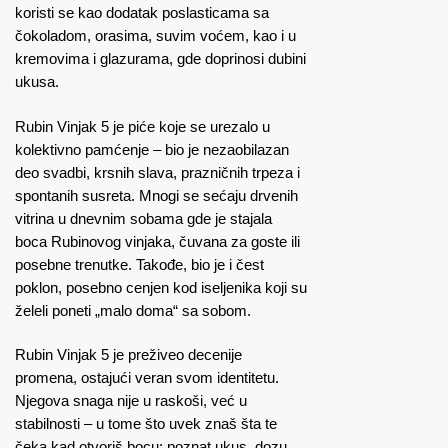
koristi se kao dodatak poslasticama sa
čokoladom, orasima, suvim voćem, kao i u
kremovima i glazurama, gde doprinosi dubini
ukusa.
Rubin Vinjak 5 je piće koje se urezalo u
kolektivno pamćenje – bio je nezaobilazan
deo svadbi, krsnih slava, prazničnih trpeza i
spontanih susreta. Mnogi se sećaju drvenih
vitrina u dnevnim sobama gde je stajala
boca Rubinovog vinjaka, čuvana za goste ili
posebne trenutke. Takođe, bio je i čest
poklon, posebno cenjen kod iseljenika koji su
želeli poneti „malo doma“ sa sobom.
Rubin Vinjak 5 je preživeo decenije
promena, ostajući veran svom identitetu.
Njegova snaga nije u raskoši, već u
stabilnosti – u tome što uvek znaš šta te
čeka kad otvoriš bocu: poznat ukus, dozu