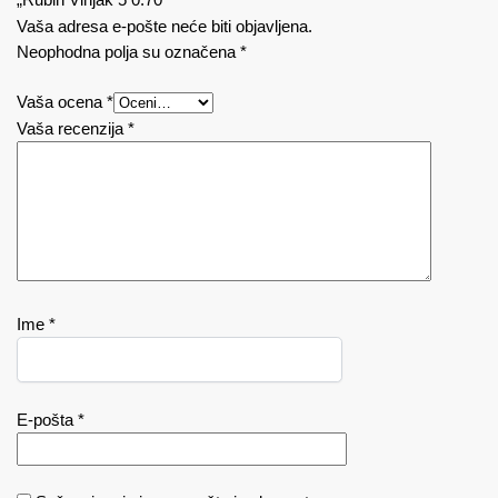
Vaša adresa e-pošte neće biti objavljena.
Neophodna polja su označena
*
Vaša ocena
*
Vaša recenzija
*
Ime
*
E-pošta
*