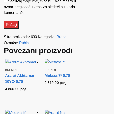
Sačuvaj moje ime, e-poštu i veb mesto u
ovom pregledaču veba za sledeći put kada
komentarišem.
Šifra proizvoda:
630
Kategorija:
Brendi
Oznaka:
Rubin
Povezani proizvodi
BRENDI
BRENDI
Ararat Akhtamar
Metaxa 7* 0.70
10YO 0.70
2.319,00
рсд
4.800,00
рсд