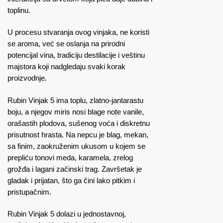
toplinu.
U procesu stvaranja ovog vinjaka, ne koristi
se aroma, već se oslanja na prirodni
potencijal vina, tradiciju destilacije i veštinu
majstora koji nadgledaju svaki korak
proizvodnje.
Rubin Vinjak 5 ima toplu, zlatno-jantarastu
boju, a njegov miris nosi blage note vanile,
orašastih plodova, sušenog voća i diskretnu
prisutnost hrasta. Na nepcu je blag, mekan,
sa finim, zaokruženim ukusom u kojem se
prepliću tonovi meda, karamela, zrelog
grožđa i lagani začinski trag. Završetak je
gladak i prijatan, što ga čini lako pitkim i
pristupačnim.
Rubin Vinjak 5 dolazi u jednostavnoj,