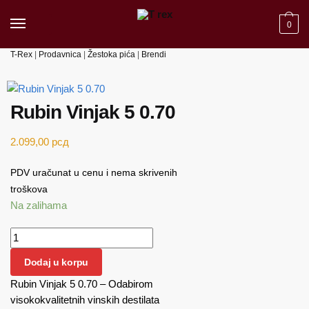
Skip
Skip
to
to
0
navigation
content
T-Rex
|
Prodavnica
|
Žestoka pića
|
Brendi
Rubin Vinjak 5 0.70
2.099,00
рсд
PDV uračunat u cenu i nema skrivenih
troškova
Na zalihama
Rubin
Vinjak
Dodaj u korpu
5
Rubin Vinjak 5 0.70 – Odabirom
0.70
visokokvalitetnih vinskih destilata
količina