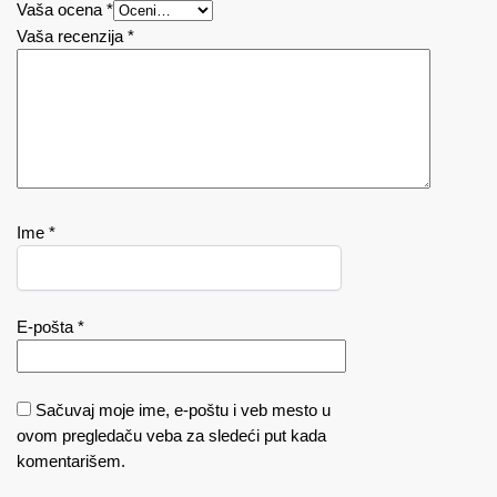
Vaša ocena
*
Vaša recenzija
*
Ime
*
E-pošta
*
Sačuvaj moje ime, e-poštu i veb mesto u
ovom pregledaču veba za sledeći put kada
komentarišem.