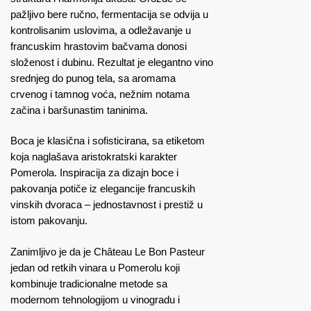
pažljivo bere ručno, fermentacija se odvija u
kontrolisanim uslovima, a odležavanje u
francuskim hrastovim bačvama donosi
složenost i dubinu. Rezultat je elegantno vino
srednjeg do punog tela, sa aromama
crvenog i tamnog voća, nežnim notama
začina i baršunastim taninima.
Boca je klasična i sofisticirana, sa etiketom
koja naglašava aristokratski karakter
Pomerola. Inspiracija za dizajn boce i
pakovanja potiče iz elegancije francuskih
vinskih dvoraca – jednostavnost i prestiž u
istom pakovanju.
Zanimljivo je da je Château Le Bon Pasteur
jedan od retkih vinara u Pomerolu koji
kombinuje tradicionalne metode sa
modernom tehnologijom u vinogradu i