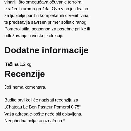
vinariji, što omogućava očuvanje terroira i
izraženih aroma grožđa. Ovo vino je idealno
za ljubitelje punih i kompleksnih crvenih vina,
te predstavlja savršen primer sofisticiranog
Pomerol stila, pogodnog za posebne prilike ili
odležavanje u vinskoj kolekciji.
Dodatne informacije
Težina
1,2 kg
Recenzije
Još nema komentara.
Budite prvi koji će napisati recenziju za
„Chateau Le Bon Pasteur Pomerol 0.75“
Vaša adresa e-pošte neće biti objavljena.
Neophodna polja su označena
*