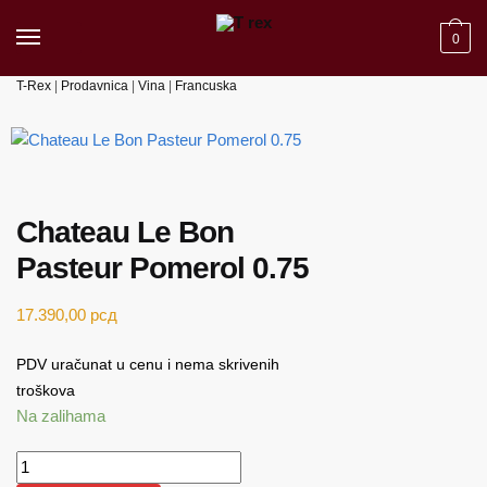
Skip to navigation
Skip to content
0
T-Rex
|
Prodavnica
|
Vina
|
Francuska
Chateau Le Bon
Pasteur Pomerol 0.75
17.390,00
рсд
PDV uračunat u cenu i nema skrivenih
troškova
Na zalihama
Chateau Le Bon Pasteur Pomerol 0.75 količina