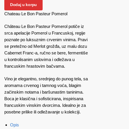
Dodaj u korpu
Chateau Le Bon Pasteur Pomerol
Château Le Bon Pasteur Pomerol potiče iz
srca apelacije Pomerol u Francuskoj, regije
poznate po luksuznim crvenim vinima. Pravi
se pretežno od Merlot grožđa, uz malu dozu
Cabernet Franc-a, ručno se bere, fermentiše
u kontrolisanim uslovima i odležava u
francuskim hrastovim bačvama.
Vino je elegantno, srednjeg do punog tela, sa
aromama crvenog i tamnog voća, blagim
začinskim notama i baršunastim taninima.
Boca je klasična i sofisticirana, inspirisana
francuskim vinskim dvorcima. Idealno je za
posebne prilike ili odležavanje u kolekciji.
Opis