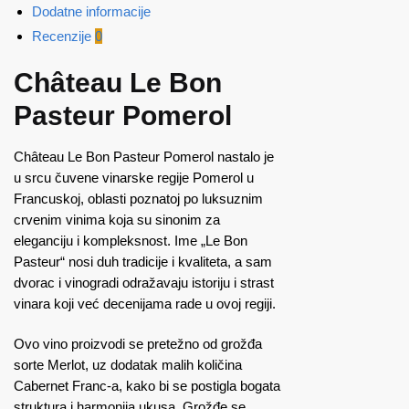
Dodatne informacije
Recenzije
0
Château Le Bon
Pasteur Pomerol
Château Le Bon Pasteur Pomerol nastalo je
u srcu čuvene vinarske regije Pomerol u
Francuskoj, oblasti poznatoj po luksuznim
crvenim vinima koja su sinonim za
eleganciju i kompleksnost. Ime „Le Bon
Pasteur“ nosi duh tradicije i kvaliteta, a sam
dvorac i vinogradi odražavaju istoriju i strast
vinara koji već decenijama rade u ovoj regiji.
Ovo vino proizvodi se pretežno od grožđa
sorte Merlot, uz dodatak malih količina
Cabernet Franc-a, kako bi se postigla bogata
struktura i harmonija ukusa. Grožđe se