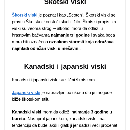
Škotski viski
Škotski viski
je poznat i kao „Scotch“. Škotski viski se
pravi u Škotskoj koristeći slad ili žito. Škotski propisi za
viski su veoma strogi – alkohol mora da odleži u
hrastovim bačvama
najmanje tri godine
i svaka boca
mora biti označena
oznakom starosti koja odražava
najmlađi odležan viski u mešavini
.
Kanadski i japanski viski
Kanadski i japanski viski su slični škotskom.
Japanski viski
je napravljen po ukusu što je moguće
bliže škotskom stilu.
Kanadski viski
mora da odleži
najmanje 3 godine u
buretu
. Nasuprot japanskom, kanadski viski ima
tendenciju da bude lakši i glatkiji jer sadrži veći procenat