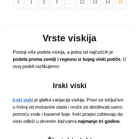
1
2
3
…
12
13
14
15
Vrste viskija
Postoji više podela viskija, a jedna od najčešćih je
podela prema zemlji i regionu iz kojeg viski potiče
. U
ovoj podeli razlikujemo:
Irski viski
Irski viski
je glatka varijacija viskija. Pravi se isključivo
u Irskoj od mešavine slada i može se destilovati samo
pomoću vode i karamel boje. Irski propisi zahtevaju da
viski odleži u drvenim bačvama
najmanje tri godine
.