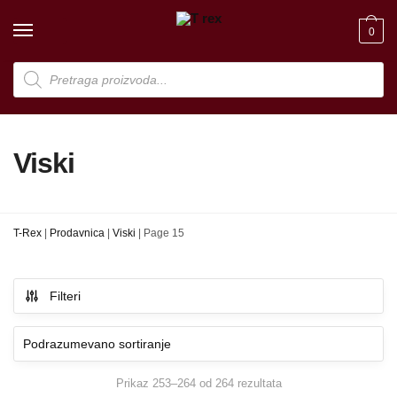
Skip
Skip
to
to
0
navigation
content
Products
search
Viski
T-Rex
|
Prodavnica
|
Viski
|
Page 15
Filteri
Prikaz 253–264 od 264 rezultata