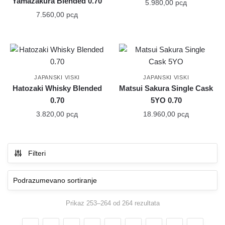
Yamazakura Blended 0.70
5.980,00
рсд
7.560,00
рсд
JAPANSKI VISKI
JAPANSKI VISKI
Hatozaki Whisky Blended
Matsui Sakura Single Cask
0.70
5YO 0.70
3.820,00
рсд
18.960,00
рсд
Filteri
Prikaz 253–264 od 264 rezultata