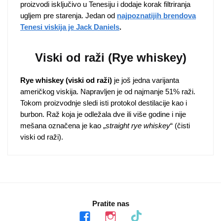
proizvodi isključivo u Tenesiju i dodaje korak filtriranja
ugljem pre starenja. Jedan od
najpoznatijih brendova
Tenesi viskija je Jack Daniels
.
Viski od raži (Rye whiskey)
Rye whiskey (viski od raži)
je još jedna varijanta
američkog viskija. Napravljen je od najmanje 51% raži.
Tokom proizvodnje sledi isti protokol destilacije kao i
burbon. Raž koja je odležala dve ili više godine i nije
mešana označena je kao „
straight rye whiskey
“ (čisti
viski od raži).
Pratite nas
facebook
instagram
tiktok