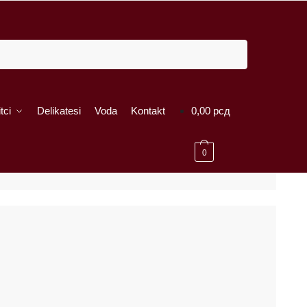
tci
Delikatesi
Voda
Kontakt
0,00
рсд
0