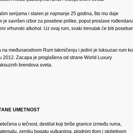
im serijama i staren je najmanje 25 godina, što mu daje
m je savršen izbor za posebne prilike, poput proslave rođendan
eni vrhunski alkohol. Uz ovaj rum, svaki trenutak će biti poseban
 na međunarodnom Rum takmičenju i jedini je luksuzan rum ko
ru 2012. Zacapa je proglašena od strane World Luxury
luksuznih brendova sveta.
TANE UMETNOST
točena u tečnost, destilat koji briše granice između ruma,
vatemalu, zemlju bogatu vulkanima, plodnim tlom i stoljetnom