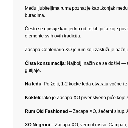
Među ljubiteljima ruma poznat je kao „konjak među
buradima.
Često se opisuje kao jedno od retkih pića koje pove
elemente svih ovih tradicija.
Zacapa Centenario XO je rum koji zaslužuje pažnju i
Čista konzumacija
: Najbolji način da se doživi — 
gutljaje.
Na ledu
: Po želji, 1-2 kocke leda otvaraju voćne i 
Kokteli
: Iako je Zacapa XO prvenstveno piće koje se 
Rum Old Fashioned
– Zacapa XO, šećerni sirup, 
XO Negroni
– Zacapa XO, vermut rosso, Campari,