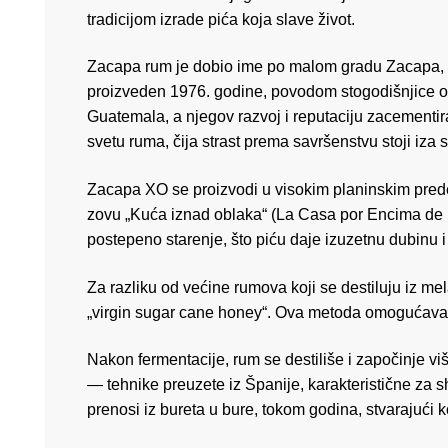
tradicijom izrade pića koja slave život.
Zacapa rum je dobio ime po malom gradu Zacapa, 
proizveden 1976. godine, povodom stogodišnjice osni
Guatemala, a njegov razvoj i reputaciju zacementi
svetu ruma, čija strast prema savršenstvu stoji iza 
Zacapa XO se proizvodi u visokim planinskim prede
zovu „Kuća iznad oblaka“ (La Casa por Encima de l
postepeno starenje, što piću daje izuzetnu dubinu i
Za razliku od većine rumova koji se destiluju iz m
„virgin sugar cane honey“. Ova metoda omogućava 
Nakon fermentacije, rum se destiliše i započinje 
— tehnike preuzete iz Španije, karakteristične za sh
prenosi iz bureta u bure, tokom godina, stvarajući k