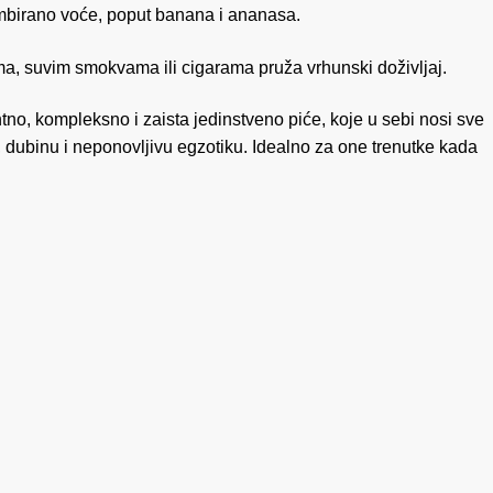
ambirano voće, poput banana i ananasa.
vima, suvim smokvama ili cigarama pruža vrhunski doživljaj.
o, kompleksno i zaista jedinstveno piće, koje u sebi nosi sve
, dubinu i neponovljivu egzotiku. Idealno za one trenutke kada