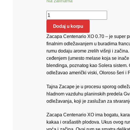
Na zalihama
Zacapa Centenario XO 0.70 količina
Dodaj u korpu
Zacapa Centenario XO 0.70 – je super p
finalnim odležavanjem u buradima francu
rumu dodaju arome zrelih višnji i začina.
ceđenjem (umesto melase koja se inače kor
blendinga, poznatog kao Solera sistem. O
odležavao američki viski, Oloroso šeri i
Tajna Zacape je u procesu sporog odleža
hladnom vazduhu planinskih predela Gva
odležavanja, koji je zaslužan za stvaran
Zacapa Centenario XO ima bogatu, karame
kakaa i orašastih plodova. Ukus ovog r
voća i začina. Ovaj rum se smatra delikat