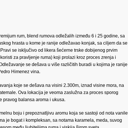
remijum rum, blend rumova odležalih između 6 i 25 godine, sa
skog hrasta u kome je ranije odležavao konjak, sa ciljem da se
 Pravi se isključivo od likera šećerne trske dobijenog prvim
isti za pravljenje ruma) koji prolazi kroz proces zrenja i
dležavanje se dešava u više različitih buradi u kojima je ranije
 Pedro Himenez vina.
vanja koje se dešava na visini 2.300m, iznad visine mora, na
temale. Ova lokacija je veoma zaslužna za proces sporog
je pravog balansa aroma i ukusa.
lnu boju i prepoznatljivu aromu koja se sastoji od nota vanile
uma je bogat i kompleksan, sa notama karamela, meda, suvog
esom među ljubiteljima ruma i viskija širom sveta.