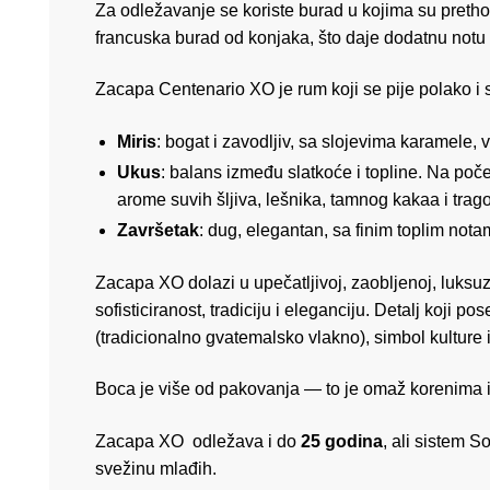
Za odležavanje se koriste burad u kojima su prethodn
francuska burad od konjaka, što daje dodatnu notu s
Zacapa Centenario XO je rum koji se pije polako i s
Miris
: bogat i zavodljiv, sa slojevima karamele, 
Ukus
: balans između slatkoće i topline. Na poč
arome suvih šljiva, lešnika, tamnog kakaa i trago
Završetak
: dug, elegantan, sa finim toplim not
Zacapa XO dolazi u upečatljivoj, zaobljenoj, luksu
sofisticiranost, tradiciju i eleganciju. Detalj koji p
(tradicionalno gvatemalsko vlakno), simbol kulture 
Boca je više od pakovanja — to je omaž korenima i t
Zacapa XO odležava i do
25 godina
, ali sistem S
svežinu mlađih.