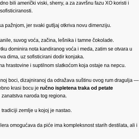
o bili američki viski, sherry, a za završnu fazu XO koristi i
ofisticiranosti.
a pažnjom, jer svaki gutljaj otkriva novu dimenziju.
vanile, suvog voća, začina, lešnika i tamne čokolade.
etku dominira nota kandiranog voća i meda, zatim se otvara u
va dima, uz sofisticirani dodir konjaka.
ama hrastovine i suptilnom slatkoćom koja ostaje na nepcu.
znoj boci, dizajniranoj da odražava suštinu ovog rum dragulja —
osebno krasi bocu je
ručno ispletena traka od petate
i zanatstva naroda tog regiona.
radiciji zemlje u kojoj je nastao.
olera omogućava da piće ima kompleksnost starih destilata, ali i