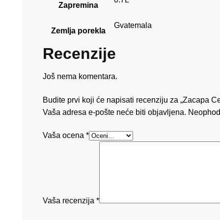
Zapremina
Gvatemala
Zemlja porekla
Recenzije
Još nema komentara.
Budite prvi koji će napisati recenziju za „Zacapa 
Vaša adresa e-pošte neće biti objavljena.
Neophod
Vaša ocena
*
Vaša recenzija
*