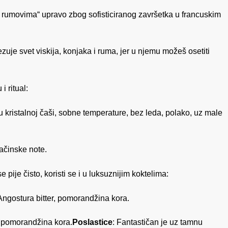
 rumovima“ upravo zbog sofisticiranog završetka u francuskim
zuje svet viskija, konjaka i ruma, jer u njemu možeš osetiti
 ritual:
u kristalnoj čaši, sobne temperature, bez leda, polako, uz male
začinske note.
pije čisto, koristi se i u luksuznijim koktelima:
Angostura bitter, pomorandžina kora.
 pomorandžina kora.
Poslastice
: Fantastičan je uz tamnu