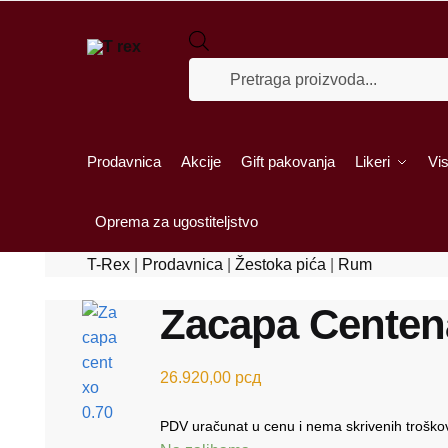
Skip to navigation
Skip to content
Products search
Prodavnica
Akcije
Gift pakovanja
Likeri
Vis
Oprema za ugostiteljstvo
T-Rex
|
Prodavnica
|
Žestoka pića
|
Rum
Zacapa Centen
26.920,00
рсд
PDV uračunat u cenu i nema skrivenih troško