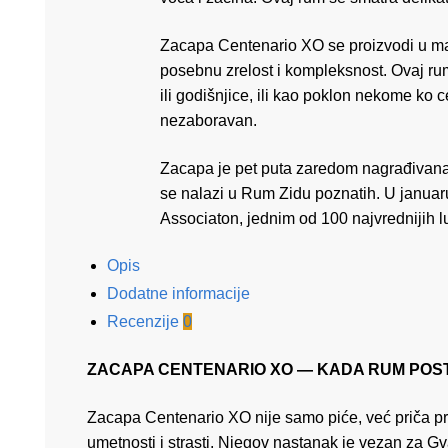
Zacapa Centenario XO se proizvodi u mal
posebnu zrelost i kompleksnost. Ovaj ru
ili godišnjice, ili kao poklon nekome ko c
nezaboravan.
Zacapa je pet puta zaredom nagrađivana
se nalazi u Rum Zidu poznatih. U janua
Associaton, jednim od 100 najvrednijih 
Opis
Dodatne informacije
Recenzije
0
ZACAPA CENTENARIO XO — KADA RUM POS
Zacapa Centenario XO nije samo piće, već priča pre
umetnosti i strasti. Njegov nastanak je vezan za G