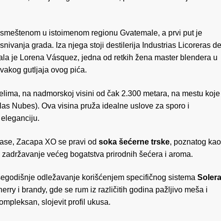
smeštenom u istoimenom regionu Gvatemale, a prvi put je
vanja grada. Iza njega stoji destilerija Industrias Licoreras d
rala je Lorena Vásquez, jedna od retkih žena master blendera u
svakog gutljaja ovog pića.
lima, na nadmorskoj visini od čak 2.300 metara, na mestu koje
as Nubes). Ova visina pruža idealne uslove za sporo i
 eleganciju.
elase, Zacapa XO se pravi od
soka šećerne trske
, poznatog kao
zadržavanje većeg bogatstva prirodnih šećera i aroma.
višegodišnje odležavanje korišćenjem specifičnog sistema
Soler
erry i brandy, gde se rum iz različitih godina pažljivo meša i
ompleksan, slojevit profil ukusa.