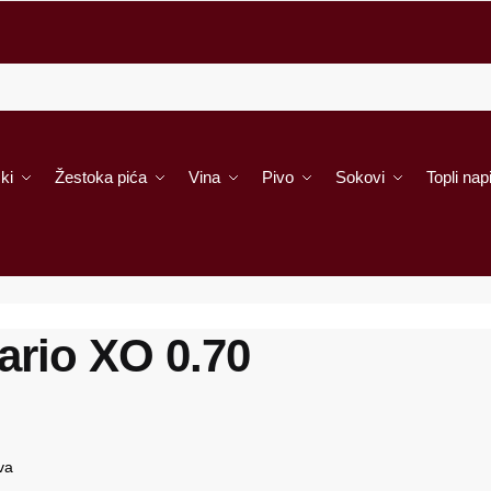
ki
Žestoka pića
Vina
Pivo
Sokovi
Topli napi
ario XO 0.70
va