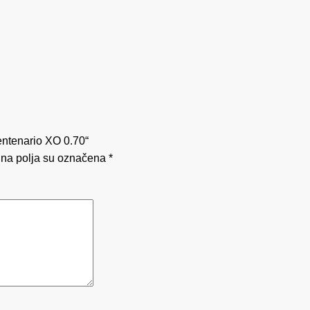
Centenario XO 0.70“
na polja su označena
*