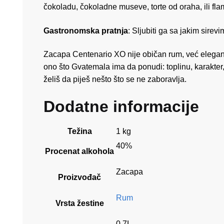
čokoladu, čokoladne museve, torte od oraha, ili fl
Gastronomska pratnja
: Sljubiti ga sa jakim sire
Zacapa Centenario XO nije običan rum, već elegantn
ono što Gvatemala ima da ponudi: toplinu, karakter
želiš da piješ nešto što se ne zaboravlja.
Dodatne informacije
Težina
1 kg
40%
Procenat alkohola
Zacapa
Proizvođač
Rum
Vrsta žestine
0.7L