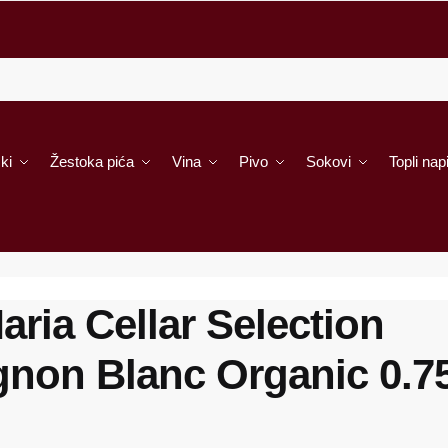
ki
Žestoka pića
Vina
Pivo
Sokovi
Topli napi
Maria Cellar Selection
gnon Blanc Organic 0.7