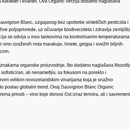
 karakter i kvalitet. Ova Organic verzija dodatno naglašava
auvignon Blanc, uzgajanog bez upotrebe sintetičkih pesticida i
ve poljoprivrede, uz očuvanje biodiverziteta i zdravlja zemljišt
ija se odvija u inox tankovima na kontrolisanim temperaturama
 vino izraženih nota marakuje, limete, grejpa i svežih biljnih
icom.
oznakama organske proizvodnje, što dodatno naglašava filozofij
– sofisticiran, ali nenametljiv, sa fokusom na poreklo i
 prvim velikim novozelandskim vinarijama koja je snažno
e to postao globalni trend. Ovaj Sauvignon Blanc Organic
rema prirodi – vino koje donosi čist izraz terroira, ali i savremen