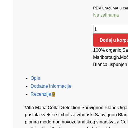
PDV uračunat u cen
Na zalihama
Villa Maria Cell
Dodaj u korp
100% organic Sau
Marlborough.Moćn
Blanca, ispunjen
Opis
Dodatne informacije
Recenzije
0
Villa Maria Cellar Selection Sauvignon Blanc Orga
postala svetski simbol za vrhunski Sauvignon Blanc
pionira modernog novozelandskog vinarstva, a Cellar