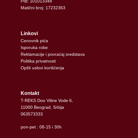
PIB: 101013348
Matični broj: 17232363
Linkovi
Cenovnik pića
Isporuka robe
Reklamacije i povraćaj sredstava
Politika privatnosti
Opšti uslovi korišćenja
Kontakt
T-REKS Doo Viline Vode 6,
11000 Beograd, Srbija
063573333
pon-pet : 08-15 i 30h