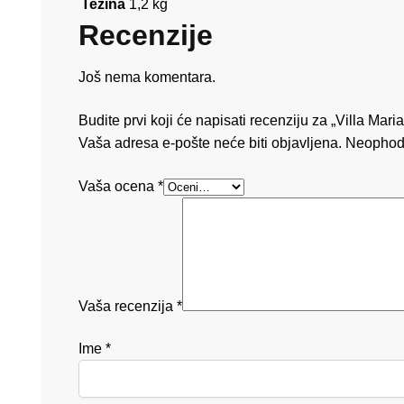
Težina
1,2 kg
Recenzije
Još nema komentara.
Budite prvi koji će napisati recenziju za „Villa Ma
Vaša adresa e-pošte neće biti objavljena.
Neophod
Vaša ocena
*
Vaša recenzija
*
Ime
*