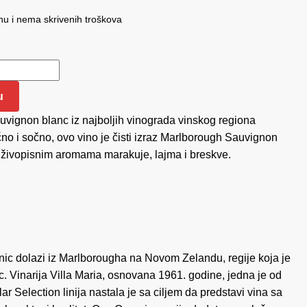
u i nema skrivenih troškova
ar Selection Sauvignon Blanc Organic 0.75 količina
u
vignon blanc iz najboljih vinograda vinskog regiona
o i sočno, ovo vino je čisti izraz Marlborough Sauvignon
 živopisnim aromama marakuje, lajma i breskve.
nic dolazi iz Marlborougha na Novom Zelandu, regije koja je
. Vinarija Villa Maria, osnovana 1961. godine, jedna je od
 Selection linija nastala je sa ciljem da predstavi vina sa