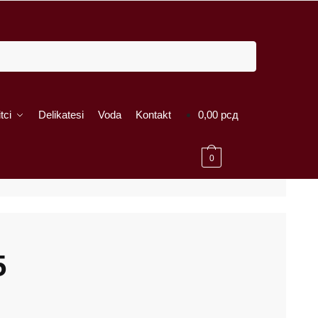
tci
Delikatesi
Voda
Kontakt
0,00
рсд
0
5