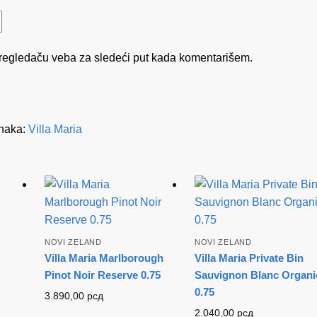
regledaču veba za sledeći put kada komentarišem.
naka:
Villa Maria
NOVI ZELAND
NOVI ZELAND
Villa Maria Marlborough
Villa Maria Private Bin
Pinot Noir Reserve 0.75
Sauvignon Blanc Organi
0.75
3.890,00
рсд
2.040,00
рсд