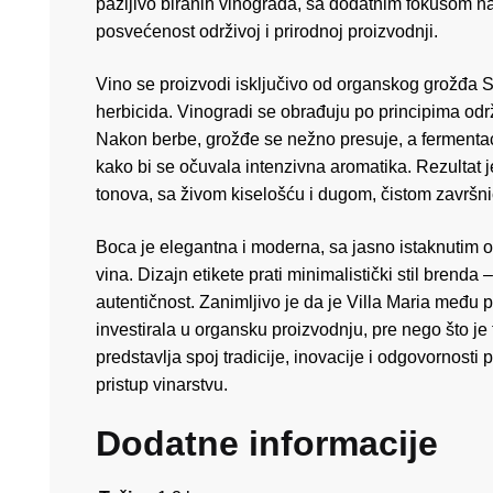
pažljivo biranih vinograda, sa dodatnim fokusom na
posvećenost održivoj i prirodnoj proizvodnji.
Vino se proizvodi isključivo od organskog grožđa S
herbicida. Vinogradi se obrađuju po principima održi
Nakon berbe, grožđe se nežno presuje, a fermentac
kako bi se očuvala intenzivna aromatika. Rezultat je
tonova, sa živom kiselošću i dugom, čistom završn
Boca je elegantna i moderna, sa jasno istaknutim 
vina. Dizajn etikete prati minimalistički stil brenda 
autentičnost. Zanimljivo je da je Villa Maria među
investirala u organsku proizvodnju, pre nego što j
predstavlja spoj tradicije, inovacije i odgovornosti p
pristup vinarstvu.
Dodatne informacije