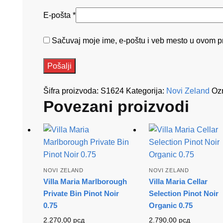
E-pošta
*
Sačuvaj moje ime, e-poštu i veb mesto u ovom p
Šifra proizvoda:
S1624
Kategorija:
Novi Zeland
Oz
Povezani proizvodi
NOVI ZELAND
NOVI ZELAND
Villa Maria Marlborough
Villa Maria Cellar
Private Bin Pinot Noir
Selection Pinot Noir
0.75
Organic 0.75
2.270,00
рсд
2.790,00
рсд