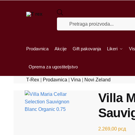
Skip to navigation
Skip to content
Products search
Prodavnica
Akcije
Gift pakovanja
Likeri
Vis
Oprema za ugostiteljstvo
T-Rex
|
Prodavnica
|
Vina
|
Novi Zeland
Villa 
Sauvi
2.269,00
рсд