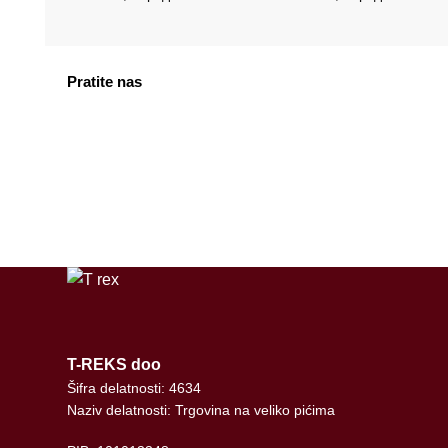
Pratite nas
facebook
instagram
tiktok
T-REKS doo
Šifra delatnosti: 4634
Naziv delatnosti: Trgovina na veliko pićima