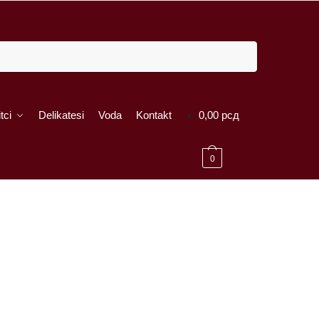
tci
Delikatesi
Voda
Kontakt
0,00
рсд
0