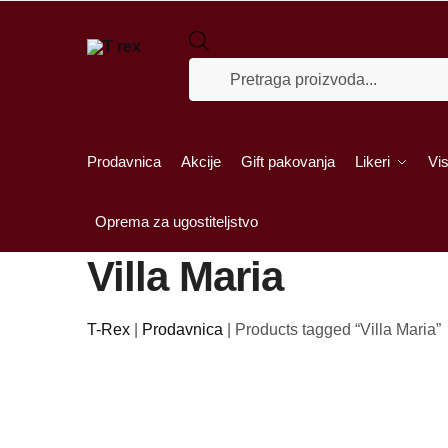
Skip to navigation
Skip to content
Products search
Prodavnica
Akcije
Gift pakovanja
Likeri
Vis
Oprema za ugostiteljstvo
Villa Maria
T-Rex
|
Prodavnica
|
Products tagged “Villa Maria”