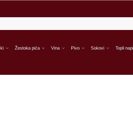
ki
Žestoka pića
Vina
Pivo
Sokovi
Topli napi