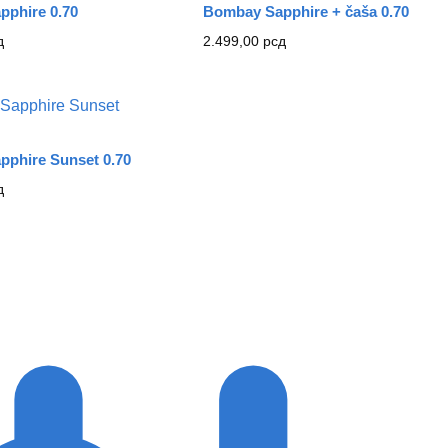
phire 0.70
Bombay Sapphire + čaša 0.70
д
2.499,00
рсд
phire Sunset 0.70
д