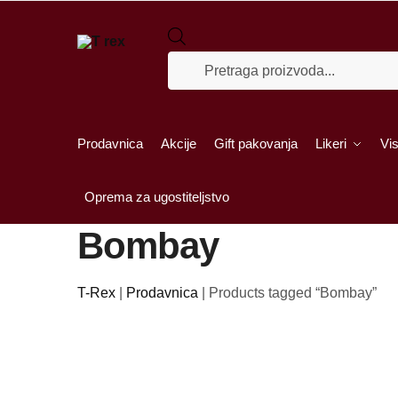
Skip to navigation
Skip to content
Products search
Prodavnica
Akcije
Gift pakovanja
Likeri
Vis
Oprema za ugostiteljstvo
Bombay
T-Rex
|
Prodavnica
|
Products tagged “Bombay”