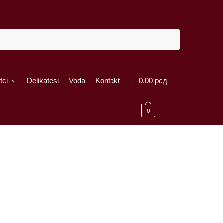
tci
Delikatesi
Voda
Kontakt
0,00
рсд
0