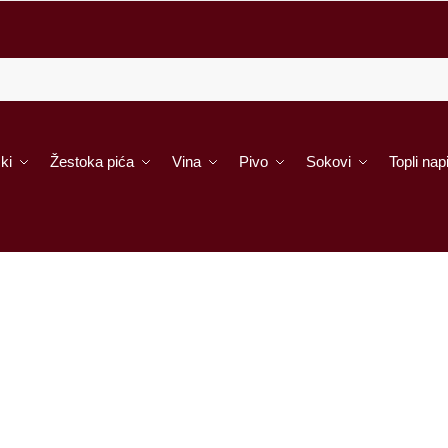
ki
Žestoka pića
Vina
Pivo
Sokovi
Topli napi