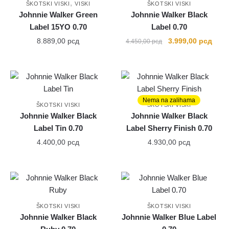
,
ŠKOTSKI VISKI
VISKI
ŠKOTSKI VISKI
Johnnie Walker Green
Johnnie Walker Black
Label 15YO 0.70
Label 0.70
Originalna
Tren
8.889,00
рсд
3.999,00
рсд
4.450,00
рсд
cena
cena
je
je:
bila:
3.999
4.450,00 рсд.
Nema na zalihama
ŠKOTSKI VISKI
ŠKOTSKI VISKI
Johnnie Walker Black
Johnnie Walker Black
Label Tin 0.70
Label Sherry Finish 0.70
4.400,00
рсд
4.930,00
рсд
ŠKOTSKI VISKI
ŠKOTSKI VISKI
Johnnie Walker Black
Johnnie Walker Blue Label