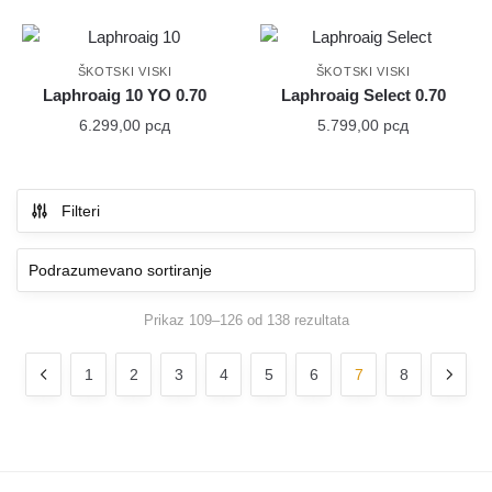
ŠKOTSKI VISKI
ŠKOTSKI VISKI
Laphroaig 10 YO 0.70
Laphroaig Select 0.70
6.299,00
рсд
5.799,00
рсд
Filteri
Prikaz 109–126 od 138 rezultata
1
2
3
4
5
6
7
8