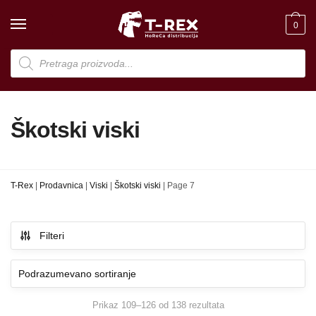
Skip
Skip
to
to
0
navigation
content
Products
search
Škotski viski
T-Rex
|
Prodavnica
|
Viski
|
Škotski viski
|
Page 7
Filteri
Prikaz 109–126 od 138 rezultata