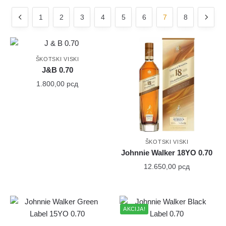
1
2
3
4
5
6
7
8
ŠKOTSKI VISKI
J&B 0.70
1.800,00
рсд
ŠKOTSKI VISKI
Johnnie Walker 18YO 0.70
12.650,00
рсд
AKCIJA!