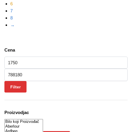
6
7
8
→
Cena
Minimalna cena
Maksimalna cena
Filter
Proizvodjac