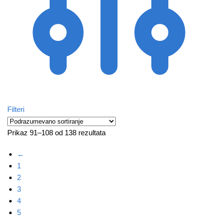
Filteri
Prikaz 91–108 od 138 rezultata
←
1
2
3
4
5