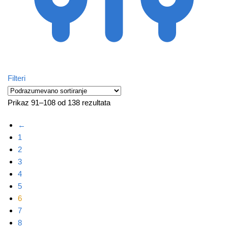
Filteri
Prikaz 91–108 od 138 rezultata
←
1
2
3
4
5
6
7
8