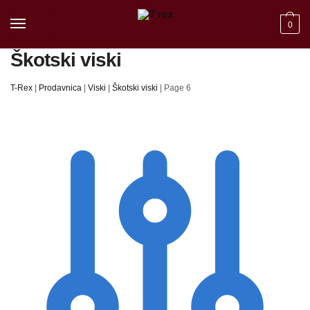
Skip to navigation
Skip to content
0
Škotski viski
T-Rex
|
Prodavnica
|
Viski
|
Škotski viski
|
Page 6