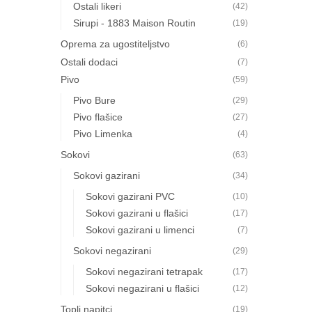
Ostali likeri
(42)
Sirupi - 1883 Maison Routin
(19)
Oprema za ugostiteljstvo
(6)
Ostali dodaci
(7)
Pivo
(59)
Pivo Bure
(29)
Pivo flašice
(27)
Pivo Limenka
(4)
Sokovi
(63)
Sokovi gazirani
(34)
Sokovi gazirani PVC
(10)
Sokovi gazirani u flašici
(17)
Sokovi gazirani u limenci
(7)
Sokovi negazirani
(29)
Sokovi negazirani tetrapak
(17)
Sokovi negazirani u flašici
(12)
Topli napitci
(19)