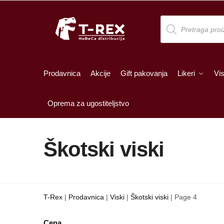
Skip
Skip
to
to
Products
search
navigation
content
Prodavnica
Akcije
Gift pakovanja
Likeri
Vis
Oprema za ugostiteljstvo
Škotski viski
T-Rex
|
Prodavnica
|
Viski
|
Škotski viski
|
Page 4
Cena