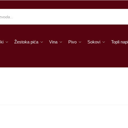
ki
Žestoka pića
Vina
Pivo
Sokovi
Topli napi