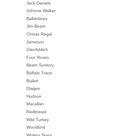
Jack Daniels
Johnnie Walker
Ballantines
Jim Beam
Chivas Regal
Jameson
Glenfiddich
Four Roses
Beam Suntory
Buffalo Trace
Bulleit
Diageo
Hudson
Macallan
Redbreast
Wild Turkey
Woodford
Writers Tears