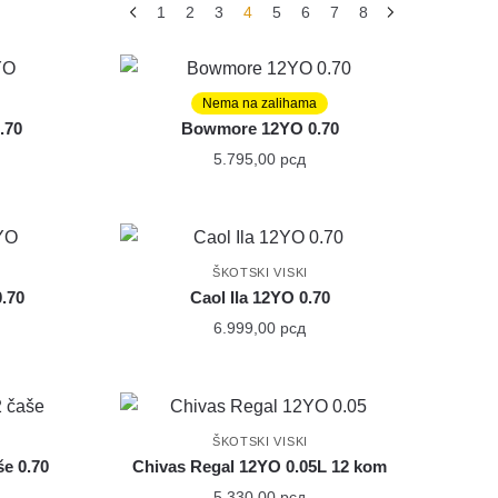
1
2
3
4
5
6
7
8
Nema na zalihama
ŠKOTSKI VISKI
.70
Bowmore 12YO 0.70
5.795,00
рсд
ŠKOTSKI VISKI
.70
Caol Ila 12YO 0.70
6.999,00
рсд
ŠKOTSKI VISKI
še 0.70
Chivas Regal 12YO 0.05L 12 kom
5.330,00
рсд