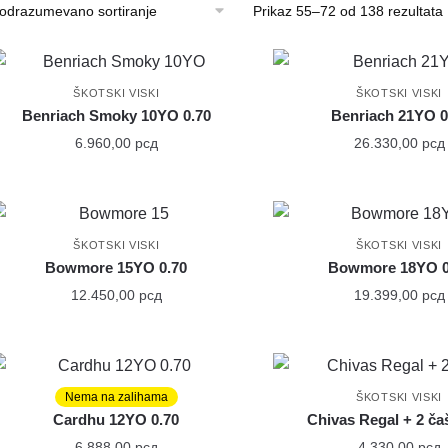
Prikaz 55–72 od 138 rezultata
ŠKOTSKI VISKI
ŠKOTSKI VISKI
Benriach Smoky 10YO 0.70
Benriach 21YO 0
6.960,00
рсд
26.330,00
рсд
ŠKOTSKI VISKI
ŠKOTSKI VISKI
Bowmore 15YO 0.70
Bowmore 18YO 0
12.450,00
рсд
19.399,00
рсд
Nema na zalihama
ŠKOTSKI VISKI
ŠKOTSKI VISKI
Cardhu 12YO 0.70
Chivas Regal + 2 ča
6.888,00
рсд
4.330,00
рсд