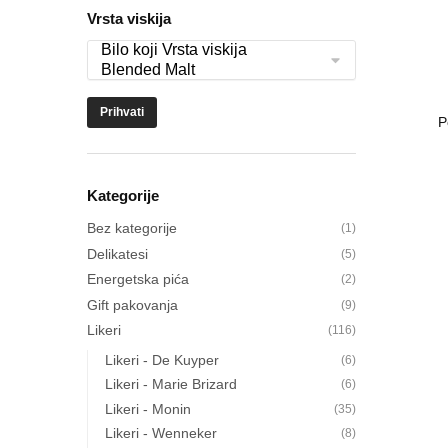
Vrsta viskija
Prihvati
Kategorije
Bez kategorije
(1)
Delikatesi
(5)
Energetska pića
(2)
Gift pakovanja
(9)
Likeri
(116)
Likeri - De Kuyper
(6)
Likeri - Marie Brizard
(6)
Likeri - Monin
(35)
Likeri - Wenneker
(8)