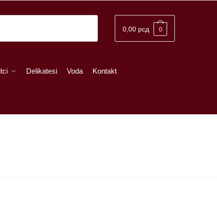
0,00
рсд
0
tci
Delikatesi
Voda
Kontakt