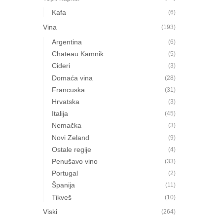
Kafa
(6)
Vina
(193)
Argentina
(6)
Chateau Kamnik
(5)
Cideri
(3)
Domaća vina
(28)
Francuska
(31)
Hrvatska
(3)
Italija
(45)
Nemačka
(3)
Novi Zeland
(9)
Ostale regije
(4)
Penušavo vino
(33)
Portugal
(2)
Španija
(11)
Tikveš
(10)
Viski
(264)