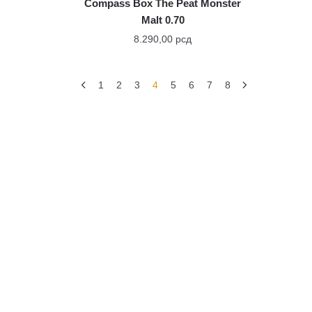
Compass Box The Peat Monster
Malt 0.70
8.290,00
рсд
1
2
3
4
5
6
7
8