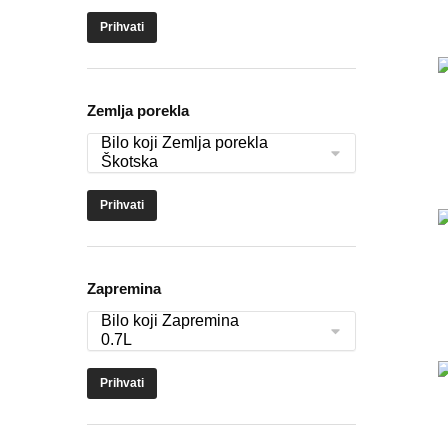
Prihvati
Zemlja porekla
Prihvati
Zapremina
Prihvati