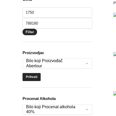
Minimalna
cena
Maksimalna
cena
Filter
Proizvodjac
Prihvati
Procenat Alkohola