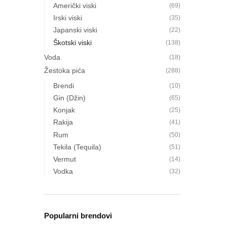
Američki viski
(69)
Irski viski
(35)
Japanski viski
(22)
Škotski viski
(138)
Voda
(18)
Žestoka pića
(288)
Brendi
(10)
Gin (Džin)
(65)
Konjak
(25)
Rakija
(41)
Rum
(50)
Tekila (Tequila)
(51)
Vermut
(14)
Vodka
(32)
Popularni brendovi